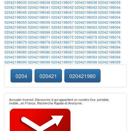
02042198035
02042198036
02042198037
02042198038
02042198039
02042198040
02042198041
02042198042
02042198043
02042198044
02042198045
02042198046
02042198047
02042198048
02042198049
02042198050
02042198051
02042198052
02042198053
02042198054
02042198055
02042198056
02042198057
02042198058
02042198059
02042198060
02042198061
02042198062
02042198063
02042198064
02042198065
02042198066
02042198067
02042198068
02042198069
02042198070
02042198071
02042198072
02042198073
02042198074
02042198075
02042198076
02042198077
02042198078
02042198079
02042198080
02042198081
02042198082
02042198083
02042198084
02042198085
02042198086
02042198087
02042198088
02042198089
02042198090
02042198091
02042198092
02042198093
02042198094
02042198095
02042198096
02042198097
02042198098
02042198099
0204
020421
020421980
Annuaier inversé: Découvrez à qui appartient un numéro fixe, portable,
mobile...en France. Recherche Rapide et Anonyme.