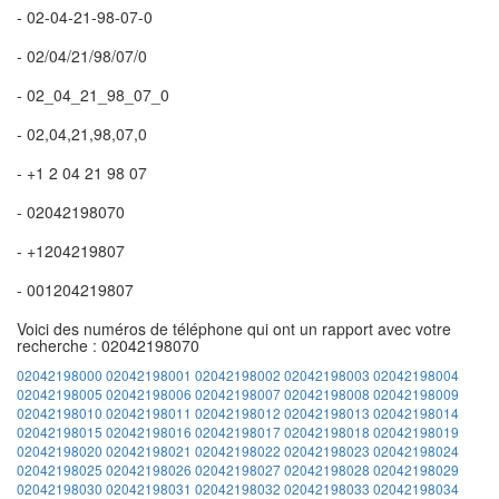
- 02-04-21-98-07-0
- 02/04/21/98/07/0
- 02_04_21_98_07_0
- 02,04,21,98,07,0
- +1 2 04 21 98 07
- 02042198070
- +1204219807
- 001204219807
Voici des numéros de téléphone qui ont un rapport avec votre
recherche : 02042198070
02042198000
02042198001
02042198002
02042198003
02042198004
02042198005
02042198006
02042198007
02042198008
02042198009
02042198010
02042198011
02042198012
02042198013
02042198014
02042198015
02042198016
02042198017
02042198018
02042198019
02042198020
02042198021
02042198022
02042198023
02042198024
02042198025
02042198026
02042198027
02042198028
02042198029
02042198030
02042198031
02042198032
02042198033
02042198034