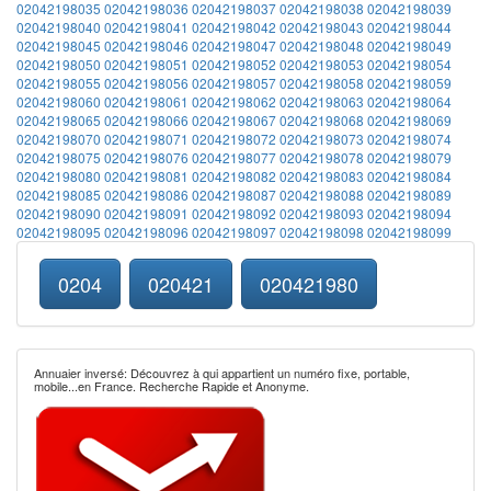
02042198035
02042198036
02042198037
02042198038
02042198039
02042198040
02042198041
02042198042
02042198043
02042198044
02042198045
02042198046
02042198047
02042198048
02042198049
02042198050
02042198051
02042198052
02042198053
02042198054
02042198055
02042198056
02042198057
02042198058
02042198059
02042198060
02042198061
02042198062
02042198063
02042198064
02042198065
02042198066
02042198067
02042198068
02042198069
02042198070
02042198071
02042198072
02042198073
02042198074
02042198075
02042198076
02042198077
02042198078
02042198079
02042198080
02042198081
02042198082
02042198083
02042198084
02042198085
02042198086
02042198087
02042198088
02042198089
02042198090
02042198091
02042198092
02042198093
02042198094
02042198095
02042198096
02042198097
02042198098
02042198099
0204
020421
020421980
Annuaier inversé: Découvrez à qui appartient un numéro fixe, portable,
mobile...en France. Recherche Rapide et Anonyme.