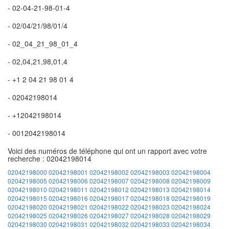
- 02-04-21-98-01-4
- 02/04/21/98/01/4
- 02_04_21_98_01_4
- 02,04,21,98,01,4
- +1 2 04 21 98 01 4
- 02042198014
- +12042198014
- 0012042198014
Voici des numéros de téléphone qui ont un rapport avec votre
recherche : 02042198014
02042198000
02042198001
02042198002
02042198003
02042198004
02042198005
02042198006
02042198007
02042198008
02042198009
02042198010
02042198011
02042198012
02042198013
02042198014
02042198015
02042198016
02042198017
02042198018
02042198019
02042198020
02042198021
02042198022
02042198023
02042198024
02042198025
02042198026
02042198027
02042198028
02042198029
02042198030
02042198031
02042198032
02042198033
02042198034