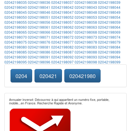
02042198035
02042198036
02042198037
02042198038
02042198039
02042198040
02042198041
02042198042
02042198043
02042198044
02042198045
02042198046
02042198047
02042198048
02042198049
02042198050
02042198051
02042198052
02042198053
02042198054
02042198055
02042198056
02042198057
02042198058
02042198059
02042198060
02042198061
02042198062
02042198063
02042198064
02042198065
02042198066
02042198067
02042198068
02042198069
02042198070
02042198071
02042198072
02042198073
02042198074
02042198075
02042198076
02042198077
02042198078
02042198079
02042198080
02042198081
02042198082
02042198083
02042198084
02042198085
02042198086
02042198087
02042198088
02042198089
02042198090
02042198091
02042198092
02042198093
02042198094
02042198095
02042198096
02042198097
02042198098
02042198099
0204
020421
020421980
Annuaier inversé: Découvrez à qui appartient un numéro fixe, portable,
mobile...en France. Recherche Rapide et Anonyme.