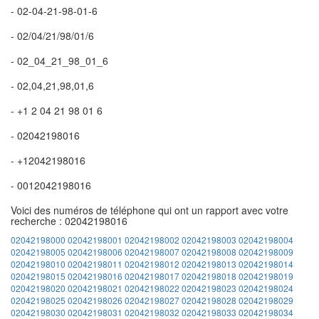
- 02-04-21-98-01-6
- 02/04/21/98/01/6
- 02_04_21_98_01_6
- 02,04,21,98,01,6
- +1 2 04 21 98 01 6
- 02042198016
- +12042198016
- 0012042198016
Voici des numéros de téléphone qui ont un rapport avec votre
recherche : 02042198016
02042198000
02042198001
02042198002
02042198003
02042198004
02042198005
02042198006
02042198007
02042198008
02042198009
02042198010
02042198011
02042198012
02042198013
02042198014
02042198015
02042198016
02042198017
02042198018
02042198019
02042198020
02042198021
02042198022
02042198023
02042198024
02042198025
02042198026
02042198027
02042198028
02042198029
02042198030
02042198031
02042198032
02042198033
02042198034