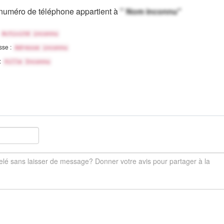
numéro de téléphone appartient à
" Nom inconnu"
Activité inconnu
sse :
Adresse inconnu
 :
Ville Inconnu