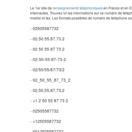
Le 1er site de
renseignements téléphoniques
en France et en Eu
internautes. Trouvez ici les informations sur ce numéro de télép
mobile et fax. Les formats possibles de numéro de téléphone son
- 02505587732
- 02.50.55.87.73.2
- 02 50 55 87 73 2
- 02-50-55-87-73-2
- 02/50/55/87/73/2
- 02_50_55_87_73_2
- 02,50,55,87,73,2
- +1 2 50 55 87 73 2
- 02505587732
- +12505587732
- 0012505587732