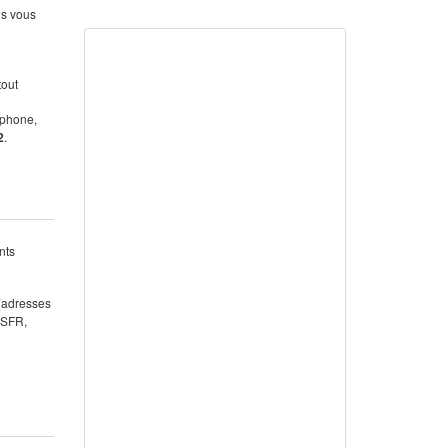
us vous
tout
éphone,
2
.
nts
 (adresses
 SFR,