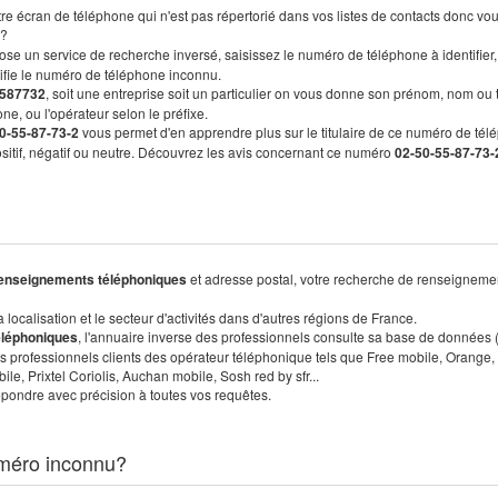
re écran de téléphone qui n'est pas répertorié dans vos listes de contacts donc vo
?
ose un service de recherche inversé, saisissez le numéro de téléphone à identifier,
tifie le numéro de téléphone inconnu.
587732
, soit une entreprise soit un particulier on vous donne son prénom, nom ou 
ne, ou l'opérateur selon le préfixe.
0-55-87-73-2
vous permet d'en apprendre plus sur le titulaire de ce numéro de tél
positif, négatif ou neutre. Découvrez les avis concernant ce numéro
02-50-55-87-73-
enseignements téléphoniques
et adresse postal, votre recherche de renseigneme
localisation et le secteur d'activités dans d'autres régions de France.
éléphoniques
, l'annuaire inverse des professionnels consulte sa base de données
s professionnels clients des opérateur téléphonique tels que Free mobile, Orange,
, Prixtel Coriolis, Auchan mobile, Sosh red by sfr...
pondre avec précision à toutes vos requêtes.
méro inconnu?