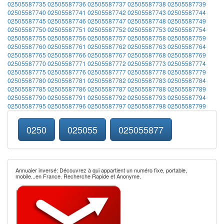
02505587735
02505587736
02505587737
02505587738
02505587739
02505587740
02505587741
02505587742
02505587743
02505587744
02505587745
02505587746
02505587747
02505587748
02505587749
02505587750
02505587751
02505587752
02505587753
02505587754
02505587755
02505587756
02505587757
02505587758
02505587759
02505587760
02505587761
02505587762
02505587763
02505587764
02505587765
02505587766
02505587767
02505587768
02505587769
02505587770
02505587771
02505587772
02505587773
02505587774
02505587775
02505587776
02505587777
02505587778
02505587779
02505587780
02505587781
02505587782
02505587783
02505587784
02505587785
02505587786
02505587787
02505587788
02505587789
02505587790
02505587791
02505587792
02505587793
02505587794
02505587795
02505587796
02505587797
02505587798
02505587799
0250
025055
025055877
Annuaier inversé: Découvrez à qui appartient un numéro fixe, portable,
mobile...en France. Recherche Rapide et Anonyme.