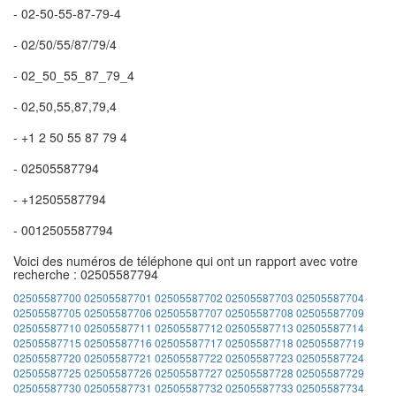
- 02-50-55-87-79-4
- 02/50/55/87/79/4
- 02_50_55_87_79_4
- 02,50,55,87,79,4
- +1 2 50 55 87 79 4
- 02505587794
- +12505587794
- 0012505587794
Voici des numéros de téléphone qui ont un rapport avec votre
recherche : 02505587794
02505587700
02505587701
02505587702
02505587703
02505587704
02505587705
02505587706
02505587707
02505587708
02505587709
02505587710
02505587711
02505587712
02505587713
02505587714
02505587715
02505587716
02505587717
02505587718
02505587719
02505587720
02505587721
02505587722
02505587723
02505587724
02505587725
02505587726
02505587727
02505587728
02505587729
02505587730
02505587731
02505587732
02505587733
02505587734