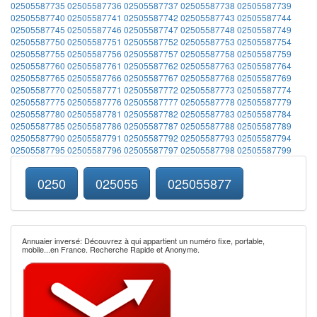
02505587735
02505587736
02505587737
02505587738
02505587739
02505587740
02505587741
02505587742
02505587743
02505587744
02505587745
02505587746
02505587747
02505587748
02505587749
02505587750
02505587751
02505587752
02505587753
02505587754
02505587755
02505587756
02505587757
02505587758
02505587759
02505587760
02505587761
02505587762
02505587763
02505587764
02505587765
02505587766
02505587767
02505587768
02505587769
02505587770
02505587771
02505587772
02505587773
02505587774
02505587775
02505587776
02505587777
02505587778
02505587779
02505587780
02505587781
02505587782
02505587783
02505587784
02505587785
02505587786
02505587787
02505587788
02505587789
02505587790
02505587791
02505587792
02505587793
02505587794
02505587795
02505587796
02505587797
02505587798
02505587799
0250
025055
025055877
Annuaier inversé: Découvrez à qui appartient un numéro fixe, portable,
mobile...en France. Recherche Rapide et Anonyme.