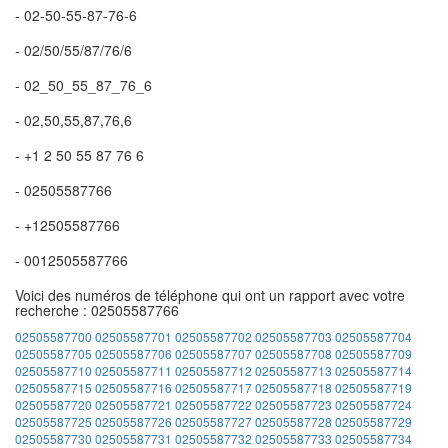
- 02-50-55-87-76-6
- 02/50/55/87/76/6
- 02_50_55_87_76_6
- 02,50,55,87,76,6
- +1 2 50 55 87 76 6
- 02505587766
- +12505587766
- 0012505587766
Voici des numéros de téléphone qui ont un rapport avec votre
recherche : 02505587766
02505587700
02505587701
02505587702
02505587703
02505587704
02505587705
02505587706
02505587707
02505587708
02505587709
02505587710
02505587711
02505587712
02505587713
02505587714
02505587715
02505587716
02505587717
02505587718
02505587719
02505587720
02505587721
02505587722
02505587723
02505587724
02505587725
02505587726
02505587727
02505587728
02505587729
02505587730
02505587731
02505587732
02505587733
02505587734