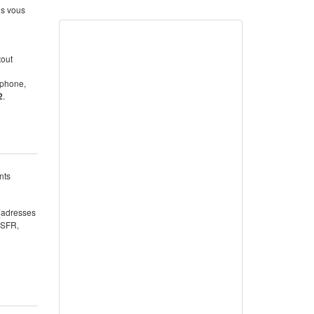
us vous
tout
éphone,
2
.
nts
 (adresses
 SFR,