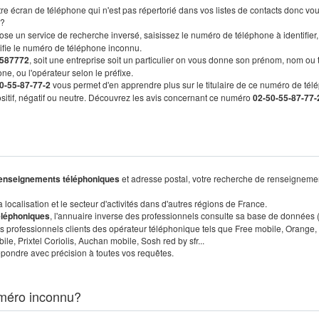
re écran de téléphone qui n'est pas répertorié dans vos listes de contacts donc vo
?
ose un service de recherche inversé, saisissez le numéro de téléphone à identifier,
tifie le numéro de téléphone inconnu.
587772
, soit une entreprise soit un particulier on vous donne son prénom, nom ou 
ne, ou l'opérateur selon le préfixe.
0-55-87-77-2
vous permet d'en apprendre plus sur le titulaire de ce numéro de tél
positif, négatif ou neutre. Découvrez les avis concernant ce numéro
02-50-55-87-77-
enseignements téléphoniques
et adresse postal, votre recherche de renseigneme
localisation et le secteur d'activités dans d'autres régions de France.
éléphoniques
, l'annuaire inverse des professionnels consulte sa base de données
s professionnels clients des opérateur téléphonique tels que Free mobile, Orange,
, Prixtel Coriolis, Auchan mobile, Sosh red by sfr...
pondre avec précision à toutes vos requêtes.
méro inconnu?