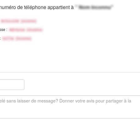
numéro de téléphone appartient à
" Nom inconnu"
Activité inconnu
sse :
Adresse inconnu
 :
Ville Inconnu