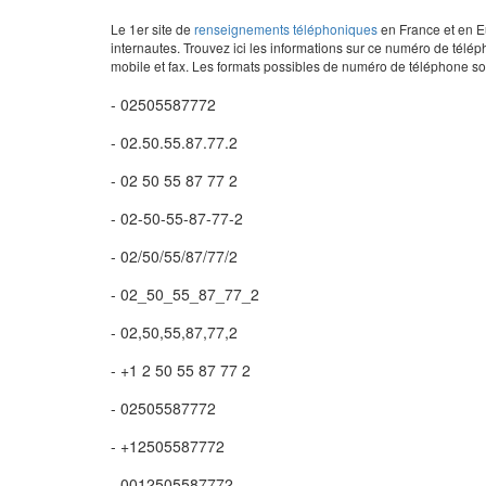
Le 1er site de
renseignements téléphoniques
en France et en Eu
internautes. Trouvez ici les informations sur ce numéro de télép
mobile et fax. Les formats possibles de numéro de téléphone son
- 02505587772
- 02.50.55.87.77.2
- 02 50 55 87 77 2
- 02-50-55-87-77-2
- 02/50/55/87/77/2
- 02_50_55_87_77_2
- 02,50,55,87,77,2
- +1 2 50 55 87 77 2
- 02505587772
- +12505587772
- 0012505587772