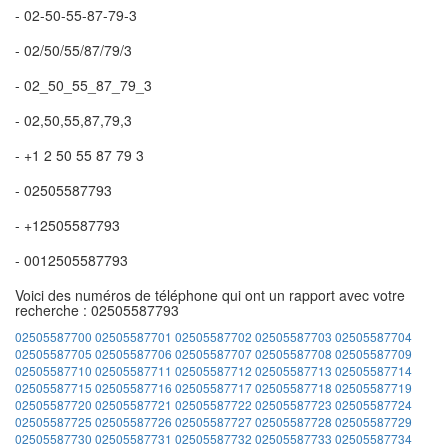
- 02-50-55-87-79-3
- 02/50/55/87/79/3
- 02_50_55_87_79_3
- 02,50,55,87,79,3
- +1 2 50 55 87 79 3
- 02505587793
- +12505587793
- 0012505587793
Voici des numéros de téléphone qui ont un rapport avec votre
recherche : 02505587793
02505587700
02505587701
02505587702
02505587703
02505587704
02505587705
02505587706
02505587707
02505587708
02505587709
02505587710
02505587711
02505587712
02505587713
02505587714
02505587715
02505587716
02505587717
02505587718
02505587719
02505587720
02505587721
02505587722
02505587723
02505587724
02505587725
02505587726
02505587727
02505587728
02505587729
02505587730
02505587731
02505587732
02505587733
02505587734