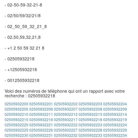
- 02-50-59-32-21-8
- 02/50/59/32/21/8
- 02_50_59_32_21_8
- 02,50,59,32,21,8
- +1 2 50 59 32 21 8
- 02505932218
- +12505932218
- 0012505932218
Voici des numéros de téléphone qui ont un rapport avec votre
recherche : 02505932218
02505932200
02505932201
02505932202
02505932203
02505932204
02505932205
02505932206
02505932207
02505932208
02505932209
02505932210
02505932211
02505932212
02505932213
02505932214
02505932215
02505932216
02505932217
02505932218
02505932219
02505932220
02505932221
02505932222
02505932223
02505932224
02505932225
02505932226
02505932227
02505932228
02505932229
02505932230
02505932231
02505932232
02505932233
02505932234