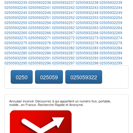
02505932235
02505932236
02505932237
02505932238
02505932239
02505932240
02505932241
02505932242
02505932243
02505932244
02505932245
02505932246
02505932247
02505932248
02505932249
02505932250
02505932251
02505932252
02505932253
02505932254
02505932255
02505932256
02505932257
02505932258
02505932259
02505932260
02505932261
02505932262
02505932263
02505932264
02505932265
02505932266
02505932267
02505932268
02505932269
02505932270
02505932271
02505932272
02505932273
02505932274
02505932275
02505932276
02505932277
02505932278
02505932279
02505932280
02505932281
02505932282
02505932283
02505932284
02505932285
02505932286
02505932287
02505932288
02505932289
02505932290
02505932291
02505932292
02505932293
02505932294
02505932295
02505932296
02505932297
02505932298
02505932299
0250
025059
025059322
Annuaier inversé: Découvrez à qui appartient un numéro fixe, portable,
mobile...en France. Recherche Rapide et Anonyme.