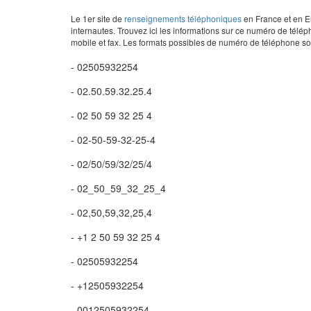
Le 1er site de
renseignements téléphoniques
en France et en Eu
internautes. Trouvez ici les informations sur ce numéro de télép
mobile et fax. Les formats possibles de numéro de téléphone son
- 02505932254
- 02.50.59.32.25.4
- 02 50 59 32 25 4
- 02-50-59-32-25-4
- 02/50/59/32/25/4
- 02_50_59_32_25_4
- 02,50,59,32,25,4
- +1 2 50 59 32 25 4
- 02505932254
- +12505932254
- 0012505932254