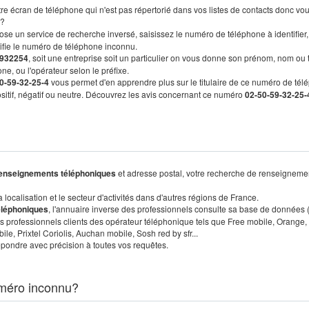
re écran de téléphone qui n'est pas répertorié dans vos listes de contacts donc vo
?
ose un service de recherche inversé, saisissez le numéro de téléphone à identifier,
tifie le numéro de téléphone inconnu.
932254
, soit une entreprise soit un particulier on vous donne son prénom, nom ou 
ne, ou l'opérateur selon le préfixe.
0-59-32-25-4
vous permet d'en apprendre plus sur le titulaire de ce numéro de tél
positif, négatif ou neutre. Découvrez les avis concernant ce numéro
02-50-59-32-25-
enseignements téléphoniques
et adresse postal, votre recherche de renseigneme
localisation et le secteur d'activités dans d'autres régions de France.
éléphoniques
, l'annuaire inverse des professionnels consulte sa base de données
s professionnels clients des opérateur téléphonique tels que Free mobile, Orange,
, Prixtel Coriolis, Auchan mobile, Sosh red by sfr...
pondre avec précision à toutes vos requêtes.
méro inconnu?