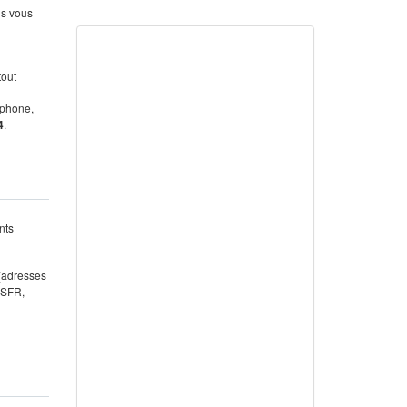
us vous
tout
éphone,
4
.
nts
 (adresses
 SFR,