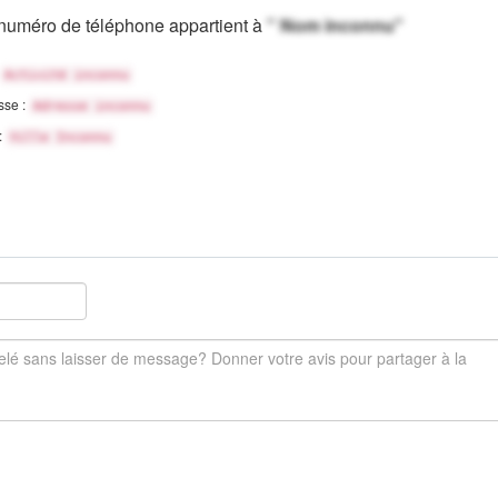
numéro de téléphone appartient à
" Nom inconnu"
Activité inconnu
sse :
Adresse inconnu
 :
Ville Inconnu