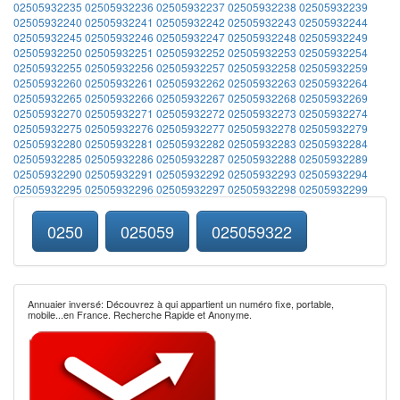
02505932235
02505932236
02505932237
02505932238
02505932239
02505932240
02505932241
02505932242
02505932243
02505932244
02505932245
02505932246
02505932247
02505932248
02505932249
02505932250
02505932251
02505932252
02505932253
02505932254
02505932255
02505932256
02505932257
02505932258
02505932259
02505932260
02505932261
02505932262
02505932263
02505932264
02505932265
02505932266
02505932267
02505932268
02505932269
02505932270
02505932271
02505932272
02505932273
02505932274
02505932275
02505932276
02505932277
02505932278
02505932279
02505932280
02505932281
02505932282
02505932283
02505932284
02505932285
02505932286
02505932287
02505932288
02505932289
02505932290
02505932291
02505932292
02505932293
02505932294
02505932295
02505932296
02505932297
02505932298
02505932299
0250
025059
025059322
Annuaier inversé: Découvrez à qui appartient un numéro fixe, portable,
mobile...en France. Recherche Rapide et Anonyme.