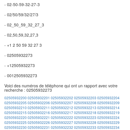
- 02-50-59-32-27-3
- 02/50/59/32/27/3
- 02_50_59_32_27_3
- 02,50,59,32,27,3
- +1 2 50 59 32 27 3
- 02505932273
- +12505932273
- 0012505932273
Voici des numéros de téléphone qui ont un rapport avec votre
recherche : 02505932273
02505932200
02505932201
02505932202
02505932203
02505932204
02505932205
02505932206
02505932207
02505932208
02505932209
02505932210
02505932211
02505932212
02505932213
02505932214
02505932215
02505932216
02505932217
02505932218
02505932219
02505932220
02505932221
02505932222
02505932223
02505932224
02505932225
02505932226
02505932227
02505932228
02505932229
02505932230
02505932231
02505932232
02505932233
02505932234