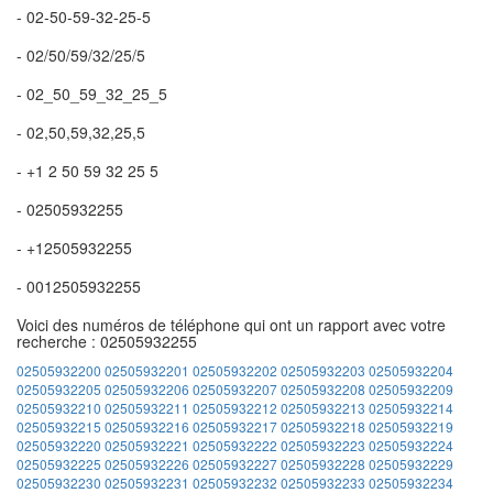
- 02-50-59-32-25-5
- 02/50/59/32/25/5
- 02_50_59_32_25_5
- 02,50,59,32,25,5
- +1 2 50 59 32 25 5
- 02505932255
- +12505932255
- 0012505932255
Voici des numéros de téléphone qui ont un rapport avec votre
recherche : 02505932255
02505932200
02505932201
02505932202
02505932203
02505932204
02505932205
02505932206
02505932207
02505932208
02505932209
02505932210
02505932211
02505932212
02505932213
02505932214
02505932215
02505932216
02505932217
02505932218
02505932219
02505932220
02505932221
02505932222
02505932223
02505932224
02505932225
02505932226
02505932227
02505932228
02505932229
02505932230
02505932231
02505932232
02505932233
02505932234