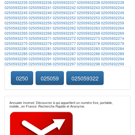
02505932235
02505932236
02505932237
02505932238
02505932239
02505932240
02505932241
02505932242
02505932243
02505932244
02505932245
02505932246
02505932247
02505932248
02505932249
02505932250
02505932251
02505932252
02505932253
02505932254
02505932255
02505932256
02505932257
02505932258
02505932259
02505932260
02505932261
02505932262
02505932263
02505932264
02505932265
02505932266
02505932267
02505932268
02505932269
02505932270
02505932271
02505932272
02505932273
02505932274
02505932275
02505932276
02505932277
02505932278
02505932279
02505932280
02505932281
02505932282
02505932283
02505932284
02505932285
02505932286
02505932287
02505932288
02505932289
02505932290
02505932291
02505932292
02505932293
02505932294
02505932295
02505932296
02505932297
02505932298
02505932299
0250
025059
025059322
Annuaier inversé: Découvrez à qui appartient un numéro fixe, portable,
mobile...en France. Recherche Rapide et Anonyme.