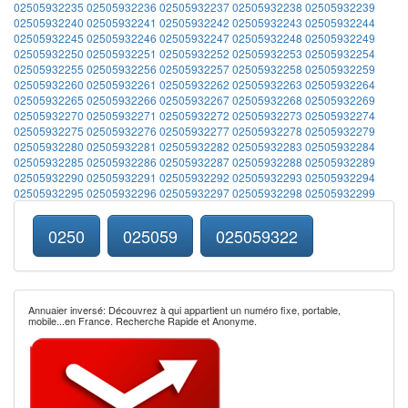
02505932235
02505932236
02505932237
02505932238
02505932239
02505932240
02505932241
02505932242
02505932243
02505932244
02505932245
02505932246
02505932247
02505932248
02505932249
02505932250
02505932251
02505932252
02505932253
02505932254
02505932255
02505932256
02505932257
02505932258
02505932259
02505932260
02505932261
02505932262
02505932263
02505932264
02505932265
02505932266
02505932267
02505932268
02505932269
02505932270
02505932271
02505932272
02505932273
02505932274
02505932275
02505932276
02505932277
02505932278
02505932279
02505932280
02505932281
02505932282
02505932283
02505932284
02505932285
02505932286
02505932287
02505932288
02505932289
02505932290
02505932291
02505932292
02505932293
02505932294
02505932295
02505932296
02505932297
02505932298
02505932299
0250
025059
025059322
Annuaier inversé: Découvrez à qui appartient un numéro fixe, portable,
mobile...en France. Recherche Rapide et Anonyme.