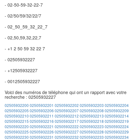
- 02-50-59-32-22-7
- 02/50/59/32/22/7
- 02_50_59_32_22_7
- 02,50,59,32,22,7
- +1 2 50 59 32 22 7
- 02505932227
- +12505932227
- 0012505932227
Voici des numéros de téléphone qui ont un rapport avec votre
recherche : 02505932227
02505932200
02505932201
02505932202
02505932203
02505932204
02505932205
02505932206
02505932207
02505932208
02505932209
02505932210
02505932211
02505932212
02505932213
02505932214
02505932215
02505932216
02505932217
02505932218
02505932219
02505932220
02505932221
02505932222
02505932223
02505932224
02505932225
02505932226
02505932227
02505932228
02505932229
02505932230
02505932231
02505932232
02505932233
02505932234