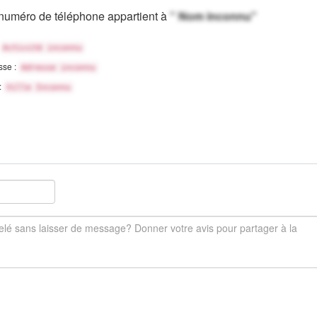
numéro de téléphone appartient à
" Nom inconnu"
Activité inconnu
sse :
Adresse inconnu
 :
Ville Inconnu