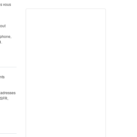
us vous
tout
éphone,
1
.
nts
 (adresses
 SFR,