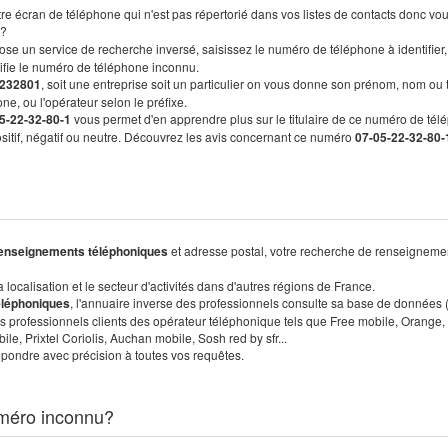
re écran de téléphone qui n'est pas répertorié dans vos listes de contacts donc vo
?
ose un service de recherche inversé, saisissez le numéro de téléphone à identifier,
tifie le numéro de téléphone inconnu.
232801
, soit une entreprise soit un particulier on vous donne son prénom, nom ou 
ne, ou l'opérateur selon le préfixe.
5-22-32-80-1
vous permet d'en apprendre plus sur le titulaire de ce numéro de tél
positif, négatif ou neutre. Découvrez les avis concernant ce numéro
07-05-22-32-80-
enseignements téléphoniques
et adresse postal, votre recherche de renseigneme
localisation et le secteur d'activités dans d'autres régions de France.
éléphoniques
, l'annuaire inverse des professionnels consulte sa base de données
s professionnels clients des opérateur téléphonique tels que Free mobile, Orange,
, Prixtel Coriolis, Auchan mobile, Sosh red by sfr...
pondre avec précision à toutes vos requêtes.
méro inconnu?