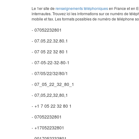
Le 1er site de
renseignements téléphoniques
en France et en Eu
internautes. Trouvez ici les informations sur ce numéro de télép
mobile et fax. Les formats possibles de numéro de téléphone son
- 07052232801
- 07.05.22.32.80.1
- 07 05 22 32 80 1
- 07-05-22-32-80-1
- 07/05/22/32/80/1
- 07_05_22_32_80_1
- 07,05,22,32,80,1
- +1 7 05 22 32 80 1
- 07052232801
- +17052232801
- 0017052232801