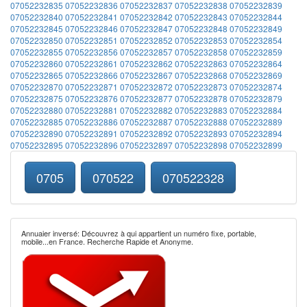
07052232835
07052232836
07052232837
07052232838
07052232839
07052232840
07052232841
07052232842
07052232843
07052232844
07052232845
07052232846
07052232847
07052232848
07052232849
07052232850
07052232851
07052232852
07052232853
07052232854
07052232855
07052232856
07052232857
07052232858
07052232859
07052232860
07052232861
07052232862
07052232863
07052232864
07052232865
07052232866
07052232867
07052232868
07052232869
07052232870
07052232871
07052232872
07052232873
07052232874
07052232875
07052232876
07052232877
07052232878
07052232879
07052232880
07052232881
07052232882
07052232883
07052232884
07052232885
07052232886
07052232887
07052232888
07052232889
07052232890
07052232891
07052232892
07052232893
07052232894
07052232895
07052232896
07052232897
07052232898
07052232899
0705
070522
070522328
Annuaier inversé: Découvrez à qui appartient un numéro fixe, portable,
mobile...en France. Recherche Rapide et Anonyme.