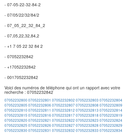
- 07-05-22-32-84-2
- 07/05/22/32/84/2
- 07_05_22_32_84_2
- 07,05,22,32,84,2
- +1 7 05 22 32 84 2
- 07052232842
- +17052232842
- 0017052232842
Voici des numéros de téléphone qui ont un rapport avec votre
recherche : 07052232842
07052232800
07052232801
07052232802
07052232803
07052232804
07052232805
07052232806
07052232807
07052232808
07052232809
07052232810
07052232811
07052232812
07052232813
07052232814
07052232815
07052232816
07052232817
07052232818
07052232819
07052232820
07052232821
07052232822
07052232823
07052232824
07052232825
07052232826
07052232827
07052232828
07052232829
07052232830
07052232831
07052232832
07052232833
07052232834