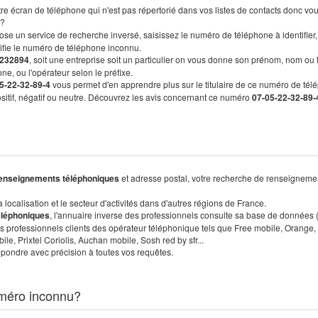
re écran de téléphone qui n'est pas répertorié dans vos listes de contacts donc vo
?
ose un service de recherche inversé, saisissez le numéro de téléphone à identifier,
tifie le numéro de téléphone inconnu.
232894
, soit une entreprise soit un particulier on vous donne son prénom, nom ou 
ne, ou l'opérateur selon le préfixe.
5-22-32-89-4
vous permet d'en apprendre plus sur le titulaire de ce numéro de tél
positif, négatif ou neutre. Découvrez les avis concernant ce numéro
07-05-22-32-89-
enseignements téléphoniques
et adresse postal, votre recherche de renseigneme
localisation et le secteur d'activités dans d'autres régions de France.
éléphoniques
, l'annuaire inverse des professionnels consulte sa base de données
s professionnels clients des opérateur téléphonique tels que Free mobile, Orange,
, Prixtel Coriolis, Auchan mobile, Sosh red by sfr...
pondre avec précision à toutes vos requêtes.
méro inconnu?