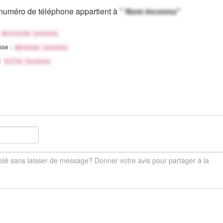
numéro de téléphone appartient à
" Nom inconnu"
Activité inconnu
sse :
Adresse inconnu
 :
Ville Inconnu