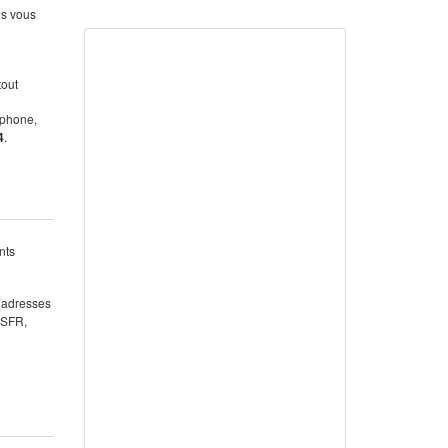
us vous
tout
éphone,
4
.
nts
 (adresses
 SFR,