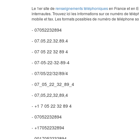
Le 1er site de
renseignements téléphoniques
en France et en Eu
internautes. Trouvez ici les informations sur ce numéro de télép
mobile et fax. Les formats possibles de numéro de téléphone son
- 07052232894
- 07.05.22.32.89.4
- 07 05 22 32 89 4
- 07-05-22-32-89-4
- 07/05/22/32/89/4
- 07_05_22_32_89_4
- 07,05,22,32,89,4
- +1 7 05 22 32 89 4
- 07052232894
- +17052232894
- 0017052232894