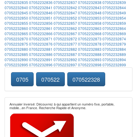
07052232835
07052232836
07052232837
07052232838
07052232839
07052232840
07052232841
07052232842
07052232843
07052232844
07052232845
07052232846
07052232847
07052232848
07052232849
07052232850
07052232851
07052232852
07052232853
07052232854
07052232855
07052232856
07052232857
07052232858
07052232859
07052232860
07052232861
07052232862
07052232863
07052232864
07052232865
07052232866
07052232867
07052232868
07052232869
07052232870
07052232871
07052232872
07052232873
07052232874
07052232875
07052232876
07052232877
07052232878
07052232879
07052232880
07052232881
07052232882
07052232883
07052232884
07052232885
07052232886
07052232887
07052232888
07052232889
07052232890
07052232891
07052232892
07052232893
07052232894
07052232895
07052232896
07052232897
07052232898
07052232899
0705
070522
070522328
Annuaier inversé: Découvrez à qui appartient un numéro fixe, portable,
mobile...en France. Recherche Rapide et Anonyme.