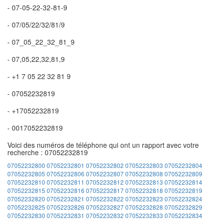
- 07-05-22-32-81-9
- 07/05/22/32/81/9
- 07_05_22_32_81_9
- 07,05,22,32,81,9
- +1 7 05 22 32 81 9
- 07052232819
- +17052232819
- 0017052232819
Voici des numéros de téléphone qui ont un rapport avec votre
recherche : 07052232819
07052232800
07052232801
07052232802
07052232803
07052232804
07052232805
07052232806
07052232807
07052232808
07052232809
07052232810
07052232811
07052232812
07052232813
07052232814
07052232815
07052232816
07052232817
07052232818
07052232819
07052232820
07052232821
07052232822
07052232823
07052232824
07052232825
07052232826
07052232827
07052232828
07052232829
07052232830
07052232831
07052232832
07052232833
07052232834