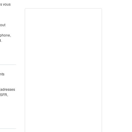
us vous
tout
éphone,
1
.
nts
 (adresses
 SFR,