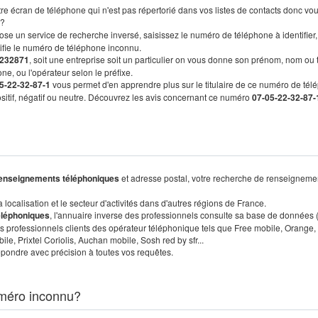
re écran de téléphone qui n'est pas répertorié dans vos listes de contacts donc vo
?
ose un service de recherche inversé, saisissez le numéro de téléphone à identifier,
tifie le numéro de téléphone inconnu.
232871
, soit une entreprise soit un particulier on vous donne son prénom, nom ou 
ne, ou l'opérateur selon le préfixe.
5-22-32-87-1
vous permet d'en apprendre plus sur le titulaire de ce numéro de tél
positif, négatif ou neutre. Découvrez les avis concernant ce numéro
07-05-22-32-87-
enseignements téléphoniques
et adresse postal, votre recherche de renseigneme
localisation et le secteur d'activités dans d'autres régions de France.
éléphoniques
, l'annuaire inverse des professionnels consulte sa base de données
s professionnels clients des opérateur téléphonique tels que Free mobile, Orange,
, Prixtel Coriolis, Auchan mobile, Sosh red by sfr...
pondre avec précision à toutes vos requêtes.
méro inconnu?