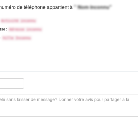
numéro de téléphone appartient à
" Nom inconnu"
Activité inconnu
sse :
Adresse inconnu
 :
Ville Inconnu