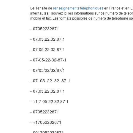
Le 1er site de
renseignements téléphoniques
en France et en Eu
internautes. Trouvez ici les informations sur ce numéro de télép
mobile et fax. Les formats possibles de numéro de téléphone son
- 07052232871
- 07.05.22.32.87.1
- 07 05 22 32 87 1
- 07-05-22-32-87-1
- 07/05/22/32/87/1
- 07_05_22_32_87_1
- 07,05,22,32,87,1
- +1 7 05 22 32 87 1
- 07052232871
- +17052232871
- 0017052232871