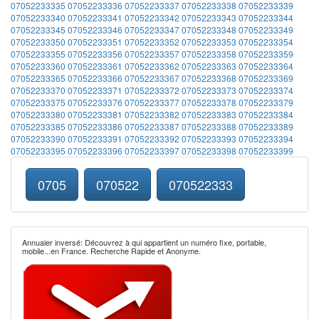
07052233335
07052233336
07052233337
07052233338
07052233339
07052233340
07052233341
07052233342
07052233343
07052233344
07052233345
07052233346
07052233347
07052233348
07052233349
07052233350
07052233351
07052233352
07052233353
07052233354
07052233355
07052233356
07052233357
07052233358
07052233359
07052233360
07052233361
07052233362
07052233363
07052233364
07052233365
07052233366
07052233367
07052233368
07052233369
07052233370
07052233371
07052233372
07052233373
07052233374
07052233375
07052233376
07052233377
07052233378
07052233379
07052233380
07052233381
07052233382
07052233383
07052233384
07052233385
07052233386
07052233387
07052233388
07052233389
07052233390
07052233391
07052233392
07052233393
07052233394
07052233395
07052233396
07052233397
07052233398
07052233399
0705
070522
070522333
Annuaier inversé: Découvrez à qui appartient un numéro fixe, portable,
mobile...en France. Recherche Rapide et Anonyme.