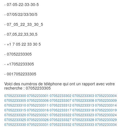
- 07-05-22-33-30-5
- 07/05/22/33/30/5
- 07_05_22_33_30_5
- 07,05,22,33,30,5
- +1 7 05 22 33 30 5
- 07052233305
- +17052233305
- 0017052233305
Voici des numéros de téléphone qui ont un rapport avec votre
recherche : 07052233305
07052233300
07052233301
07052233302
07052233303
07052233304
07052233305
07052233306
07052233307
07052233308
07052233309
07052233310
07052233311
07052233312
07052233313
07052233314
07052233315
07052233316
07052233317
07052233318
07052233319
07052233320
07052233321
07052233322
07052233323
07052233324
07052233325
07052233326
07052233327
07052233328
07052233329
07052233330
07052233331
07052233332
07052233333
07052233334