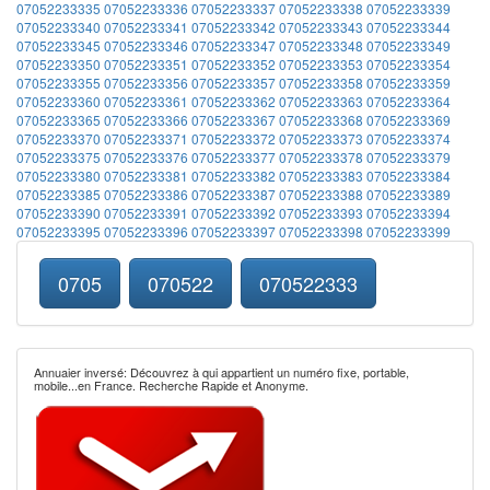
07052233335
07052233336
07052233337
07052233338
07052233339
07052233340
07052233341
07052233342
07052233343
07052233344
07052233345
07052233346
07052233347
07052233348
07052233349
07052233350
07052233351
07052233352
07052233353
07052233354
07052233355
07052233356
07052233357
07052233358
07052233359
07052233360
07052233361
07052233362
07052233363
07052233364
07052233365
07052233366
07052233367
07052233368
07052233369
07052233370
07052233371
07052233372
07052233373
07052233374
07052233375
07052233376
07052233377
07052233378
07052233379
07052233380
07052233381
07052233382
07052233383
07052233384
07052233385
07052233386
07052233387
07052233388
07052233389
07052233390
07052233391
07052233392
07052233393
07052233394
07052233395
07052233396
07052233397
07052233398
07052233399
0705
070522
070522333
Annuaier inversé: Découvrez à qui appartient un numéro fixe, portable,
mobile...en France. Recherche Rapide et Anonyme.