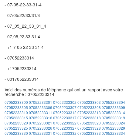
- 07-05-22-33-31-4
- 07/05/22/33/31/4
- 07_05_22_33_31_4
- 07,05,22,33,31,4
- +1 7 05 22 33 31 4
- 07052233314
- +17052233314
- 0017052233314
Voici des numéros de téléphone qui ont un rapport avec votre
recherche : 07052233314
07052233300
07052233301
07052233302
07052233303
07052233304
07052233305
07052233306
07052233307
07052233308
07052233309
07052233310
07052233311
07052233312
07052233313
07052233314
07052233315
07052233316
07052233317
07052233318
07052233319
07052233320
07052233321
07052233322
07052233323
07052233324
07052233325
07052233326
07052233327
07052233328
07052233329
07052233330
07052233331
07052233332
07052233333
07052233334