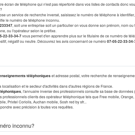
re écran de téléphone qui n'est pas répertorié dans vos listes de contacts donc vo
?
ose un service de recherche inversé, saisissez le numéro de téléphone à identifier,
tifie le numéro de téléphone inconnu.
233347
, soit une entreprise soit un particulier on vous donne son prénom, nom ou 
ne, ou l'opérateur selon le préfixe.
5-22-33-34-7
vous permet d'en apprendre plus sur le titulaire de ce numéro de tél
positif, négatif ou neutre. Découvrez les avis concernant ce numéro
07-05-22-33-34-
enseignements téléphoniques
et adresse postal, votre recherche de renseigneme
localisation et le secteur d'activités dans d'autres régions de France.
éléphoniques
, l'annuaire inverse des professionnels consulte sa base de données
s professionnels clients des opérateur téléphonique tels que Free mobile, Orange,
, Prixtel Coriolis, Auchan mobile, Sosh red by sfr...
pondre avec précision à toutes vos requêtes.
méro inconnu?