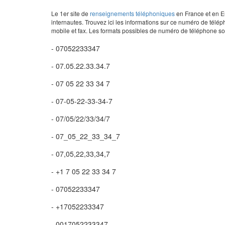
Le 1er site de
renseignements téléphoniques
en France et en Eu
internautes. Trouvez ici les informations sur ce numéro de télép
mobile et fax. Les formats possibles de numéro de téléphone son
- 07052233347
- 07.05.22.33.34.7
- 07 05 22 33 34 7
- 07-05-22-33-34-7
- 07/05/22/33/34/7
- 07_05_22_33_34_7
- 07,05,22,33,34,7
- +1 7 05 22 33 34 7
- 07052233347
- +17052233347
- 0017052233347