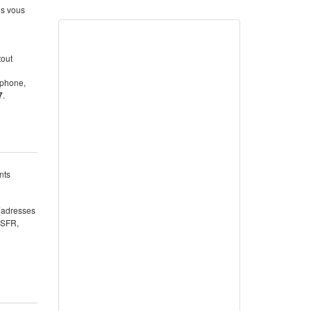
us vous
tout
éphone,
7
.
nts
 (adresses
 SFR,