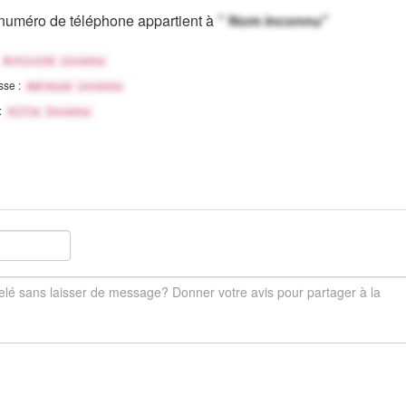
numéro de téléphone appartient à
" Nom inconnu"
Activité inconnu
sse :
Adresse inconnu
 :
Ville Inconnu