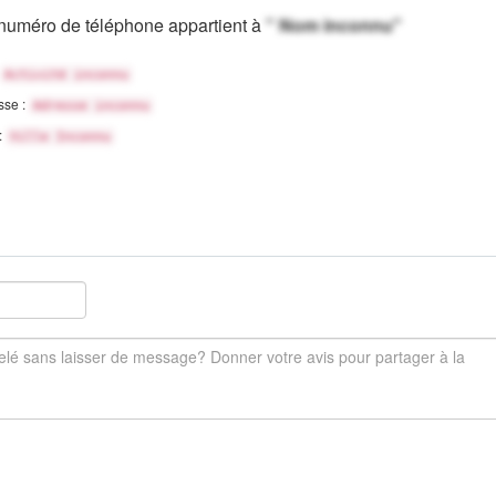
numéro de téléphone appartient à
" Nom inconnu"
Activité inconnu
sse :
Adresse inconnu
 :
Ville Inconnu