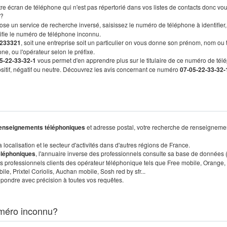
re écran de téléphone qui n'est pas répertorié dans vos listes de contacts donc vo
?
ose un service de recherche inversé, saisissez le numéro de téléphone à identifier,
tifie le numéro de téléphone inconnu.
233321
, soit une entreprise soit un particulier on vous donne son prénom, nom ou 
ne, ou l'opérateur selon le préfixe.
5-22-33-32-1
vous permet d'en apprendre plus sur le titulaire de ce numéro de tél
positif, négatif ou neutre. Découvrez les avis concernant ce numéro
07-05-22-33-32-
enseignements téléphoniques
et adresse postal, votre recherche de renseigneme
localisation et le secteur d'activités dans d'autres régions de France.
éléphoniques
, l'annuaire inverse des professionnels consulte sa base de données
s professionnels clients des opérateur téléphonique tels que Free mobile, Orange,
, Prixtel Coriolis, Auchan mobile, Sosh red by sfr...
pondre avec précision à toutes vos requêtes.
méro inconnu?