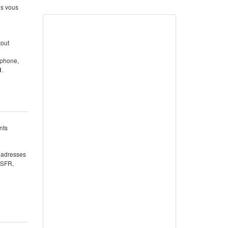
us vous
tout
éphone,
1
.
nts
 (adresses
 SFR,