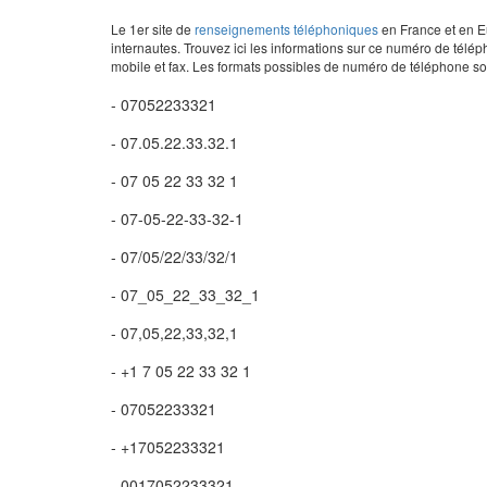
Le 1er site de
renseignements téléphoniques
en France et en Eu
internautes. Trouvez ici les informations sur ce numéro de télép
mobile et fax. Les formats possibles de numéro de téléphone son
- 07052233321
- 07.05.22.33.32.1
- 07 05 22 33 32 1
- 07-05-22-33-32-1
- 07/05/22/33/32/1
- 07_05_22_33_32_1
- 07,05,22,33,32,1
- +1 7 05 22 33 32 1
- 07052233321
- +17052233321
- 0017052233321