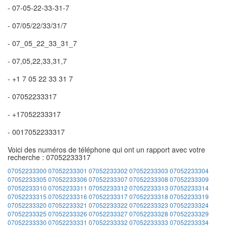
- 07-05-22-33-31-7
- 07/05/22/33/31/7
- 07_05_22_33_31_7
- 07,05,22,33,31,7
- +1 7 05 22 33 31 7
- 07052233317
- +17052233317
- 0017052233317
Voici des numéros de téléphone qui ont un rapport avec votre
recherche : 07052233317
07052233300
07052233301
07052233302
07052233303
07052233304
07052233305
07052233306
07052233307
07052233308
07052233309
07052233310
07052233311
07052233312
07052233313
07052233314
07052233315
07052233316
07052233317
07052233318
07052233319
07052233320
07052233321
07052233322
07052233323
07052233324
07052233325
07052233326
07052233327
07052233328
07052233329
07052233330
07052233331
07052233332
07052233333
07052233334