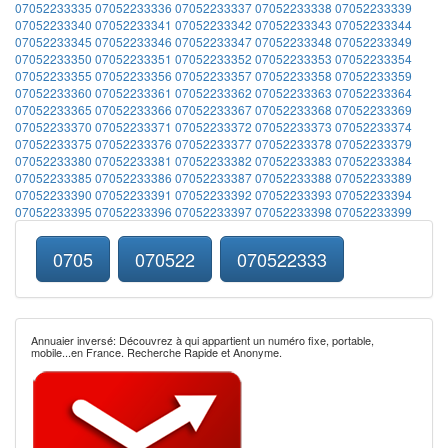
07052233335
07052233336
07052233337
07052233338
07052233339
07052233340
07052233341
07052233342
07052233343
07052233344
07052233345
07052233346
07052233347
07052233348
07052233349
07052233350
07052233351
07052233352
07052233353
07052233354
07052233355
07052233356
07052233357
07052233358
07052233359
07052233360
07052233361
07052233362
07052233363
07052233364
07052233365
07052233366
07052233367
07052233368
07052233369
07052233370
07052233371
07052233372
07052233373
07052233374
07052233375
07052233376
07052233377
07052233378
07052233379
07052233380
07052233381
07052233382
07052233383
07052233384
07052233385
07052233386
07052233387
07052233388
07052233389
07052233390
07052233391
07052233392
07052233393
07052233394
07052233395
07052233396
07052233397
07052233398
07052233399
0705
070522
070522333
Annuaier inversé: Découvrez à qui appartient un numéro fixe, portable,
mobile...en France. Recherche Rapide et Anonyme.