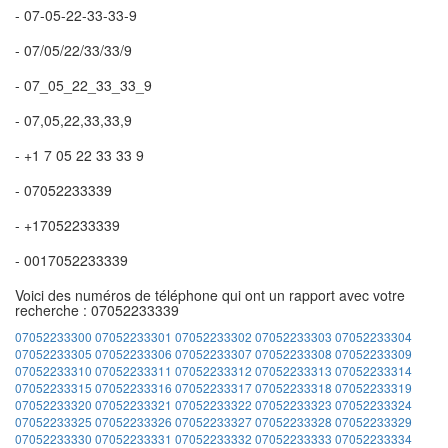
- 07-05-22-33-33-9
- 07/05/22/33/33/9
- 07_05_22_33_33_9
- 07,05,22,33,33,9
- +1 7 05 22 33 33 9
- 07052233339
- +17052233339
- 0017052233339
Voici des numéros de téléphone qui ont un rapport avec votre
recherche : 07052233339
07052233300
07052233301
07052233302
07052233303
07052233304
07052233305
07052233306
07052233307
07052233308
07052233309
07052233310
07052233311
07052233312
07052233313
07052233314
07052233315
07052233316
07052233317
07052233318
07052233319
07052233320
07052233321
07052233322
07052233323
07052233324
07052233325
07052233326
07052233327
07052233328
07052233329
07052233330
07052233331
07052233332
07052233333
07052233334