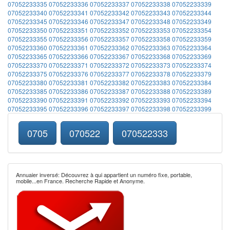
07052233335
07052233336
07052233337
07052233338
07052233339
07052233340
07052233341
07052233342
07052233343
07052233344
07052233345
07052233346
07052233347
07052233348
07052233349
07052233350
07052233351
07052233352
07052233353
07052233354
07052233355
07052233356
07052233357
07052233358
07052233359
07052233360
07052233361
07052233362
07052233363
07052233364
07052233365
07052233366
07052233367
07052233368
07052233369
07052233370
07052233371
07052233372
07052233373
07052233374
07052233375
07052233376
07052233377
07052233378
07052233379
07052233380
07052233381
07052233382
07052233383
07052233384
07052233385
07052233386
07052233387
07052233388
07052233389
07052233390
07052233391
07052233392
07052233393
07052233394
07052233395
07052233396
07052233397
07052233398
07052233399
0705
070522
070522333
Annuaier inversé: Découvrez à qui appartient un numéro fixe, portable,
mobile...en France. Recherche Rapide et Anonyme.