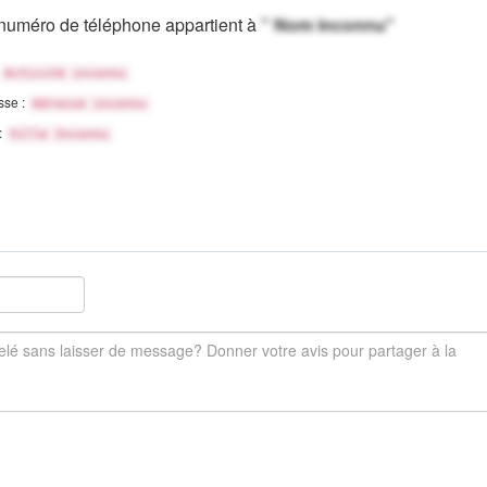
numéro de téléphone appartient à
" Nom inconnu"
Activité inconnu
sse :
Adresse inconnu
 :
Ville Inconnu