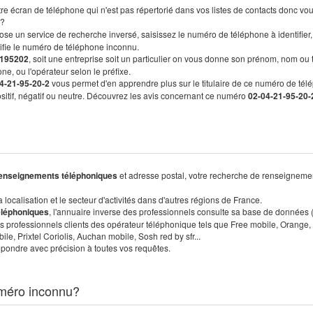
re écran de téléphone qui n'est pas répertorié dans vos listes de contacts donc vo
?
ose un service de recherche inversé, saisissez le numéro de téléphone à identifier,
tifie le numéro de téléphone inconnu.
195202
, soit une entreprise soit un particulier on vous donne son prénom, nom ou 
ne, ou l'opérateur selon le préfixe.
4-21-95-20-2
vous permet d'en apprendre plus sur le titulaire de ce numéro de tél
positif, négatif ou neutre. Découvrez les avis concernant ce numéro
02-04-21-95-20-
enseignements téléphoniques
et adresse postal, votre recherche de renseigneme
localisation et le secteur d'activités dans d'autres régions de France.
éléphoniques
, l'annuaire inverse des professionnels consulte sa base de données
s professionnels clients des opérateur téléphonique tels que Free mobile, Orange,
, Prixtel Coriolis, Auchan mobile, Sosh red by sfr...
pondre avec précision à toutes vos requêtes.
méro inconnu?