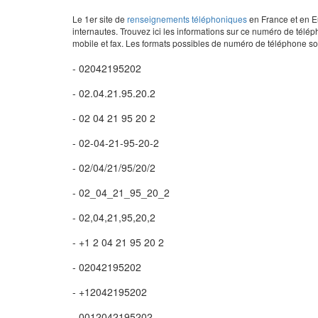
Le 1er site de
renseignements téléphoniques
en France et en Eu
internautes. Trouvez ici les informations sur ce numéro de télép
mobile et fax. Les formats possibles de numéro de téléphone son
- 02042195202
- 02.04.21.95.20.2
- 02 04 21 95 20 2
- 02-04-21-95-20-2
- 02/04/21/95/20/2
- 02_04_21_95_20_2
- 02,04,21,95,20,2
- +1 2 04 21 95 20 2
- 02042195202
- +12042195202
- 0012042195202