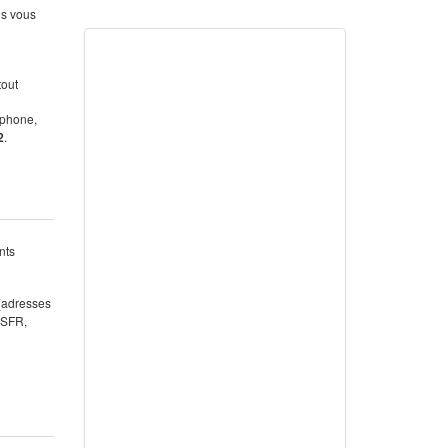
us vous
tout
éphone,
2
.
nts
 (adresses
 SFR,