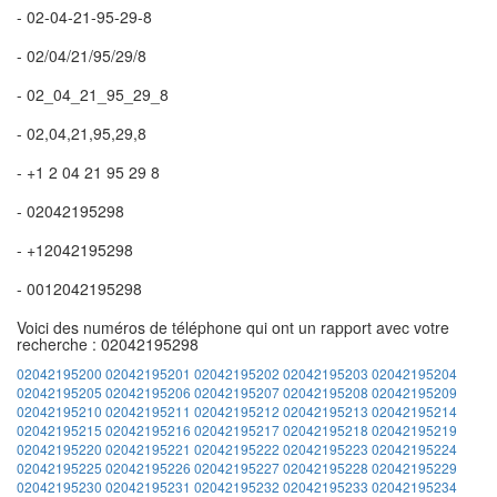
- 02-04-21-95-29-8
- 02/04/21/95/29/8
- 02_04_21_95_29_8
- 02,04,21,95,29,8
- +1 2 04 21 95 29 8
- 02042195298
- +12042195298
- 0012042195298
Voici des numéros de téléphone qui ont un rapport avec votre
recherche : 02042195298
02042195200
02042195201
02042195202
02042195203
02042195204
02042195205
02042195206
02042195207
02042195208
02042195209
02042195210
02042195211
02042195212
02042195213
02042195214
02042195215
02042195216
02042195217
02042195218
02042195219
02042195220
02042195221
02042195222
02042195223
02042195224
02042195225
02042195226
02042195227
02042195228
02042195229
02042195230
02042195231
02042195232
02042195233
02042195234