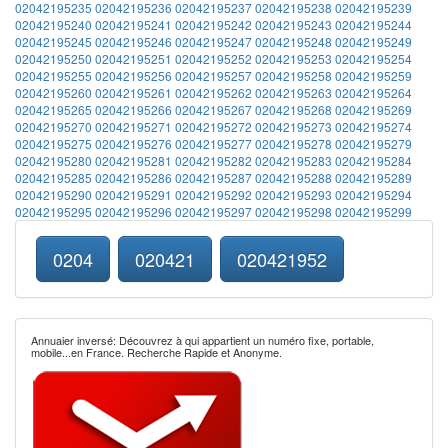
02042195235
02042195236
02042195237
02042195238
02042195239
02042195240
02042195241
02042195242
02042195243
02042195244
02042195245
02042195246
02042195247
02042195248
02042195249
02042195250
02042195251
02042195252
02042195253
02042195254
02042195255
02042195256
02042195257
02042195258
02042195259
02042195260
02042195261
02042195262
02042195263
02042195264
02042195265
02042195266
02042195267
02042195268
02042195269
02042195270
02042195271
02042195272
02042195273
02042195274
02042195275
02042195276
02042195277
02042195278
02042195279
02042195280
02042195281
02042195282
02042195283
02042195284
02042195285
02042195286
02042195287
02042195288
02042195289
02042195290
02042195291
02042195292
02042195293
02042195294
02042195295
02042195296
02042195297
02042195298
02042195299
0204
020421
020421952
Annuaier inversé: Découvrez à qui appartient un numéro fixe, portable,
mobile...en France. Recherche Rapide et Anonyme.