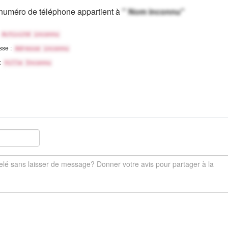
numéro de téléphone appartient à
" Nom inconnu"
Activité inconnu
sse :
Adresse inconnu
 :
Ville Inconnu