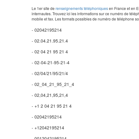
Le 1er site de
renseignements téléphoniques
en France et en Eu
internautes. Trouvez ici les informations sur ce numéro de télép
mobile et fax. Les formats possibles de numéro de téléphone son
- 02042195214
- 02.04.21.95.21.4
- 02 04 21 95 21 4
- 02-04-21-95-21-4
- 02/04/21/95/21/4
- 02_04_21_95_21_4
- 02,04,21,95,21,4
- +1 2 04 21 95 21 4
- 02042195214
- +12042195214
- 0012042195214