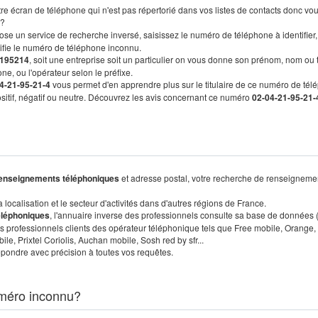
re écran de téléphone qui n'est pas répertorié dans vos listes de contacts donc vo
?
ose un service de recherche inversé, saisissez le numéro de téléphone à identifier,
tifie le numéro de téléphone inconnu.
195214
, soit une entreprise soit un particulier on vous donne son prénom, nom ou 
ne, ou l'opérateur selon le préfixe.
4-21-95-21-4
vous permet d'en apprendre plus sur le titulaire de ce numéro de tél
positif, négatif ou neutre. Découvrez les avis concernant ce numéro
02-04-21-95-21-
enseignements téléphoniques
et adresse postal, votre recherche de renseigneme
localisation et le secteur d'activités dans d'autres régions de France.
éléphoniques
, l'annuaire inverse des professionnels consulte sa base de données
s professionnels clients des opérateur téléphonique tels que Free mobile, Orange,
, Prixtel Coriolis, Auchan mobile, Sosh red by sfr...
pondre avec précision à toutes vos requêtes.
méro inconnu?