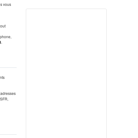
us vous
tout
éphone,
4
.
nts
 (adresses
 SFR,