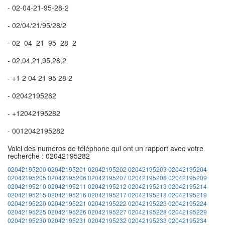
- 02-04-21-95-28-2
- 02/04/21/95/28/2
- 02_04_21_95_28_2
- 02,04,21,95,28,2
- +1 2 04 21 95 28 2
- 02042195282
- +12042195282
- 0012042195282
Voici des numéros de téléphone qui ont un rapport avec votre
recherche : 02042195282
02042195200
02042195201
02042195202
02042195203
02042195204
02042195205
02042195206
02042195207
02042195208
02042195209
02042195210
02042195211
02042195212
02042195213
02042195214
02042195215
02042195216
02042195217
02042195218
02042195219
02042195220
02042195221
02042195222
02042195223
02042195224
02042195225
02042195226
02042195227
02042195228
02042195229
02042195230
02042195231
02042195232
02042195233
02042195234