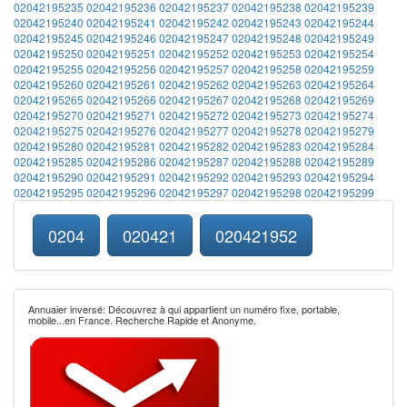
02042195235
02042195236
02042195237
02042195238
02042195239
02042195240
02042195241
02042195242
02042195243
02042195244
02042195245
02042195246
02042195247
02042195248
02042195249
02042195250
02042195251
02042195252
02042195253
02042195254
02042195255
02042195256
02042195257
02042195258
02042195259
02042195260
02042195261
02042195262
02042195263
02042195264
02042195265
02042195266
02042195267
02042195268
02042195269
02042195270
02042195271
02042195272
02042195273
02042195274
02042195275
02042195276
02042195277
02042195278
02042195279
02042195280
02042195281
02042195282
02042195283
02042195284
02042195285
02042195286
02042195287
02042195288
02042195289
02042195290
02042195291
02042195292
02042195293
02042195294
02042195295
02042195296
02042195297
02042195298
02042195299
0204
020421
020421952
Annuaier inversé: Découvrez à qui appartient un numéro fixe, portable,
mobile...en France. Recherche Rapide et Anonyme.