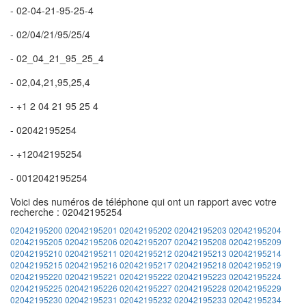
- 02-04-21-95-25-4
- 02/04/21/95/25/4
- 02_04_21_95_25_4
- 02,04,21,95,25,4
- +1 2 04 21 95 25 4
- 02042195254
- +12042195254
- 0012042195254
Voici des numéros de téléphone qui ont un rapport avec votre
recherche : 02042195254
02042195200
02042195201
02042195202
02042195203
02042195204
02042195205
02042195206
02042195207
02042195208
02042195209
02042195210
02042195211
02042195212
02042195213
02042195214
02042195215
02042195216
02042195217
02042195218
02042195219
02042195220
02042195221
02042195222
02042195223
02042195224
02042195225
02042195226
02042195227
02042195228
02042195229
02042195230
02042195231
02042195232
02042195233
02042195234