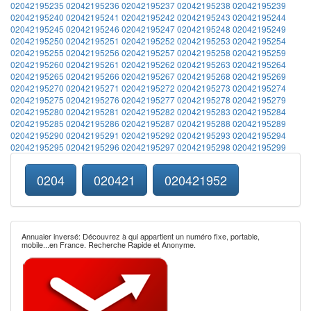
02042195235
02042195236
02042195237
02042195238
02042195239
02042195240
02042195241
02042195242
02042195243
02042195244
02042195245
02042195246
02042195247
02042195248
02042195249
02042195250
02042195251
02042195252
02042195253
02042195254
02042195255
02042195256
02042195257
02042195258
02042195259
02042195260
02042195261
02042195262
02042195263
02042195264
02042195265
02042195266
02042195267
02042195268
02042195269
02042195270
02042195271
02042195272
02042195273
02042195274
02042195275
02042195276
02042195277
02042195278
02042195279
02042195280
02042195281
02042195282
02042195283
02042195284
02042195285
02042195286
02042195287
02042195288
02042195289
02042195290
02042195291
02042195292
02042195293
02042195294
02042195295
02042195296
02042195297
02042195298
02042195299
0204
020421
020421952
Annuaier inversé: Découvrez à qui appartient un numéro fixe, portable,
mobile...en France. Recherche Rapide et Anonyme.