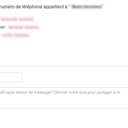
numéro de téléphone appartient à
" Nom inconnu"
Activité inconnu
sse :
Adresse inconnu
 :
Ville Inconnu