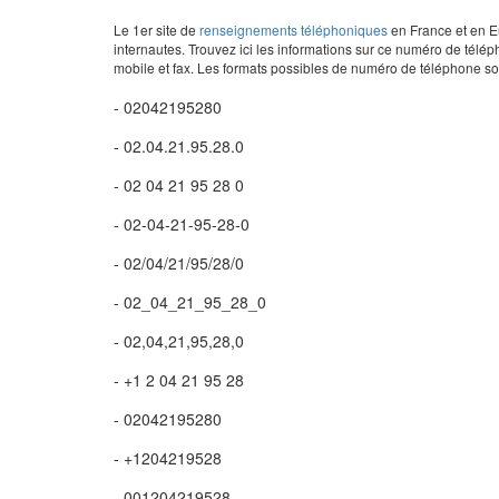
Le 1er site de
renseignements téléphoniques
en France et en Eu
internautes. Trouvez ici les informations sur ce numéro de télép
mobile et fax. Les formats possibles de numéro de téléphone son
- 02042195280
- 02.04.21.95.28.0
- 02 04 21 95 28 0
- 02-04-21-95-28-0
- 02/04/21/95/28/0
- 02_04_21_95_28_0
- 02,04,21,95,28,0
- +1 2 04 21 95 28
- 02042195280
- +1204219528
- 001204219528