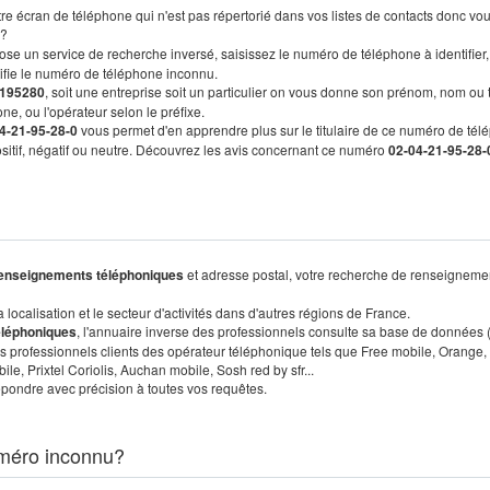
re écran de téléphone qui n'est pas répertorié dans vos listes de contacts donc vo
?
ose un service de recherche inversé, saisissez le numéro de téléphone à identifier,
tifie le numéro de téléphone inconnu.
195280
, soit une entreprise soit un particulier on vous donne son prénom, nom ou 
ne, ou l'opérateur selon le préfixe.
4-21-95-28-0
vous permet d'en apprendre plus sur le titulaire de ce numéro de tél
positif, négatif ou neutre. Découvrez les avis concernant ce numéro
02-04-21-95-28-
enseignements téléphoniques
et adresse postal, votre recherche de renseigneme
localisation et le secteur d'activités dans d'autres régions de France.
éléphoniques
, l'annuaire inverse des professionnels consulte sa base de données
s professionnels clients des opérateur téléphonique tels que Free mobile, Orange,
, Prixtel Coriolis, Auchan mobile, Sosh red by sfr...
pondre avec précision à toutes vos requêtes.
méro inconnu?