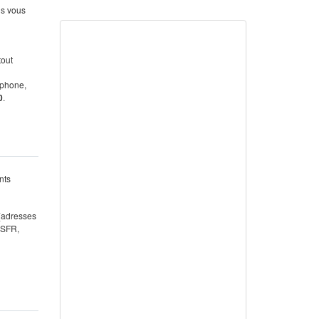
us vous
tout
éphone,
0
.
nts
 (adresses
 SFR,