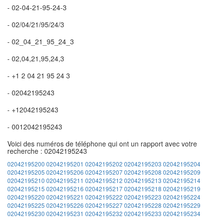
- 02-04-21-95-24-3
- 02/04/21/95/24/3
- 02_04_21_95_24_3
- 02,04,21,95,24,3
- +1 2 04 21 95 24 3
- 02042195243
- +12042195243
- 0012042195243
Voici des numéros de téléphone qui ont un rapport avec votre
recherche : 02042195243
02042195200
02042195201
02042195202
02042195203
02042195204
02042195205
02042195206
02042195207
02042195208
02042195209
02042195210
02042195211
02042195212
02042195213
02042195214
02042195215
02042195216
02042195217
02042195218
02042195219
02042195220
02042195221
02042195222
02042195223
02042195224
02042195225
02042195226
02042195227
02042195228
02042195229
02042195230
02042195231
02042195232
02042195233
02042195234