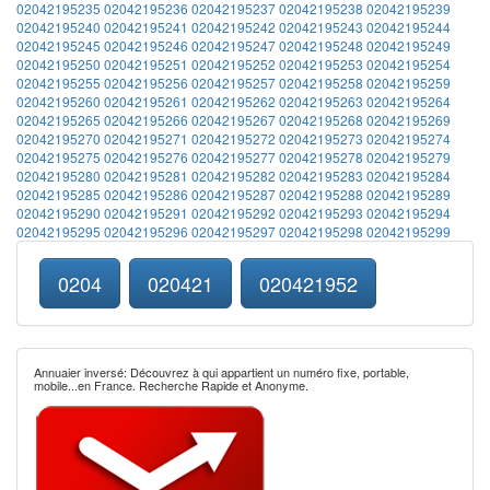
02042195235
02042195236
02042195237
02042195238
02042195239
02042195240
02042195241
02042195242
02042195243
02042195244
02042195245
02042195246
02042195247
02042195248
02042195249
02042195250
02042195251
02042195252
02042195253
02042195254
02042195255
02042195256
02042195257
02042195258
02042195259
02042195260
02042195261
02042195262
02042195263
02042195264
02042195265
02042195266
02042195267
02042195268
02042195269
02042195270
02042195271
02042195272
02042195273
02042195274
02042195275
02042195276
02042195277
02042195278
02042195279
02042195280
02042195281
02042195282
02042195283
02042195284
02042195285
02042195286
02042195287
02042195288
02042195289
02042195290
02042195291
02042195292
02042195293
02042195294
02042195295
02042195296
02042195297
02042195298
02042195299
0204
020421
020421952
Annuaier inversé: Découvrez à qui appartient un numéro fixe, portable,
mobile...en France. Recherche Rapide et Anonyme.